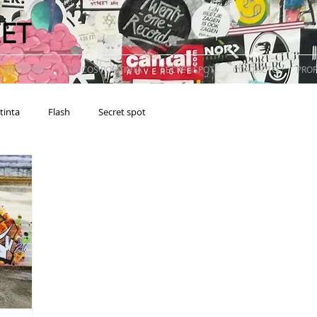
EET
 INTERVIEW
LOUCOS POR TINTA
SECRET SPOT
CONTACTO
PRO
tinta
Flash
Secret spot