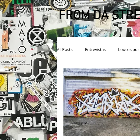
FROM DA STR
INÍCIO
BLOG
ENTREVISTA
FLASH
All Posts
Entrevistas
Loucos por 