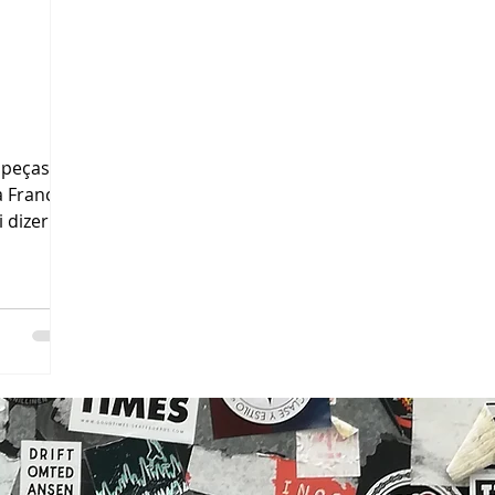
 peças de
a Franca
 dizer
 Póv