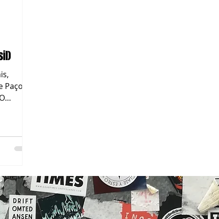
il)
is,
e Paço
 O
são,...