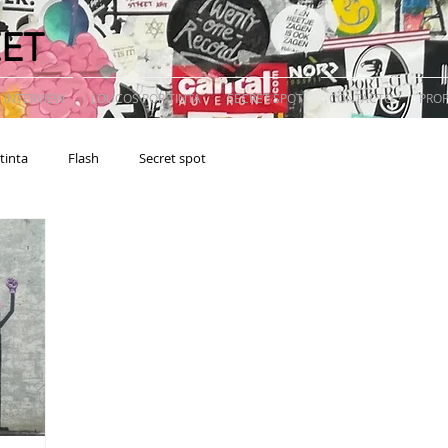
EET
 INTERVIEW
LOUCOS POR TINTA
SECRET SPOT
CONTACTO
PRO
tinta
Flash
Secret spot