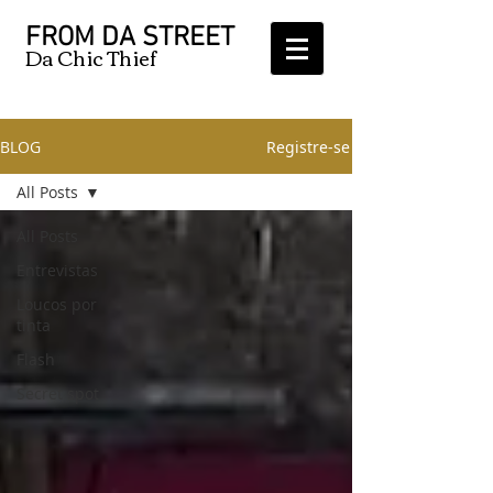
FROM DA STREET
Da Chic Thief
BLOG
Registre-se
All Posts
All Posts
Entrevistas
Loucos por
tinta
Flash
Secret spot