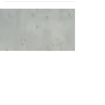
Porto que tem tomado de assalto as
paredes das ruas da cidade, para
espalhar a sua mensagem. Depois