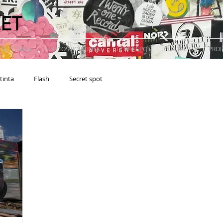
EET
 INTERVIEW
LOUCOS POR TINTA
SECRET SPOT
CONTACTO
PRO
tinta
Flash
Secret spot