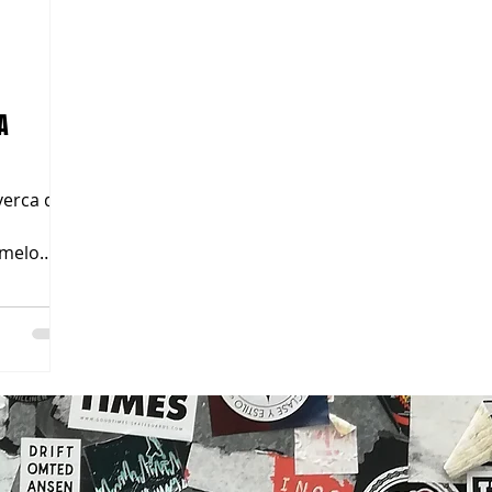
A
verca do
amelo
 a peça