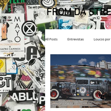
FROM DA STR
INÍCIO
BLOG
ENTREVISTA
FLASH
All Posts
Entrevistas
Loucos por 