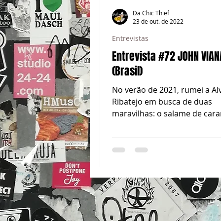
Da Chic Thief
23 de out. de 2022
Entrevistas
Entrevista #72 JOHN VIAN
(Brasil)
No verão de 2021, rumei a Al
Ribatejo em busca de duas
maravilhas: o salame de car
salgado do café Entrelinhas e
magnífi