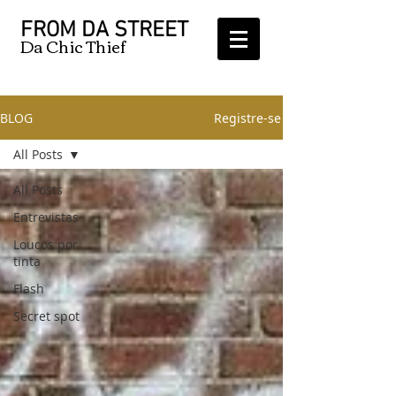
FROM DA STREET
Da Chic Thief
BLOG
Registre-se
All Posts
All Posts
Entrevistas
Loucos por
tinta
Flash
Secret spot