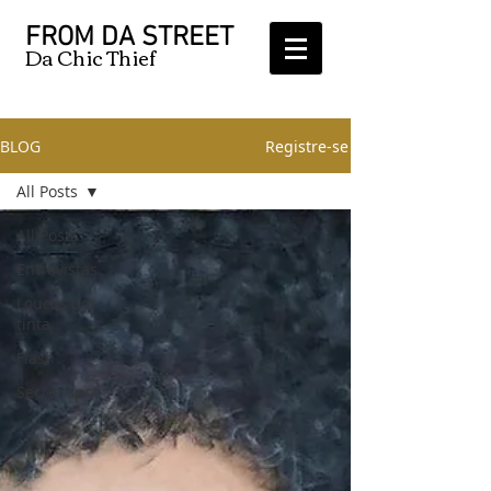
FROM DA STREET
Da Chic Thief
BLOG
Registre-se
All Posts
All Posts
Entrevistas
Loucos por
tinta
Flash
Secret spot