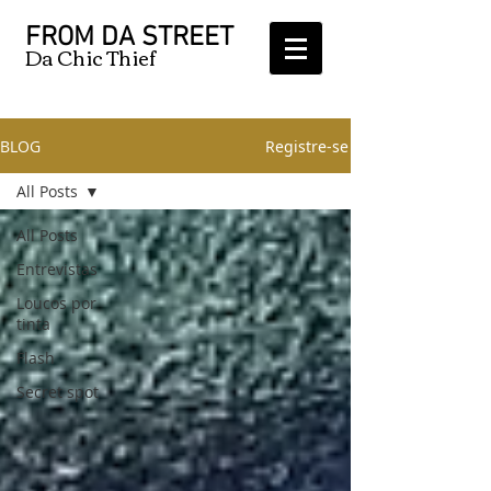
FROM DA STREET
Da Chic Thief
BLOG
Registre-se
All Posts
All Posts
Entrevistas
Loucos por
tinta
Flash
Secret spot