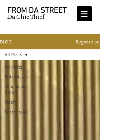
FROM DA STREET
Da Chic Thief
BLOG
Registre-se
All Posts
All Posts
Entrevistas
Loucos por
tinta
Flash
Secret spot