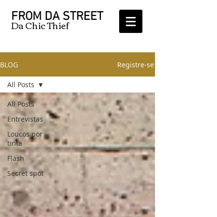
FROM DA STREET
Da Chic Thief
BLOG
Registre-se
All Posts
All Posts
Entrevistas
Loucos por
tinta
Flash
Secret spot