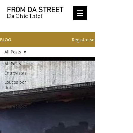
FROM DA STREET
Da Chic Thief
BLOG
Registre-se
All Posts
All Posts
Entrevistas
Loucos por
tinta
Flash
Secret spot