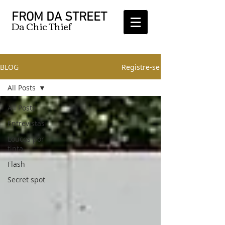
FROM DA STREET
Da Chic Thief
BLOG
Registre-se
All Posts
All Posts
Entrevistas
Loucos por
tinta
Flash
Secret spot