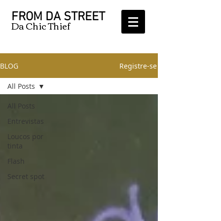
FROM DA STREET
Da Chic Thief
BLOG
Registre-se
All Posts
All Posts
Entrevistas
Loucos por
tinta
Flash
Secret spot