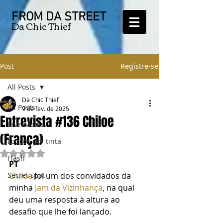
FROM DA STREET
Da Chic Thief
Post
Registre-se
All Posts
Da Chic Thief
All Posts
9 de fev. de 2025
Entrevista #136 Chiloe
Entrevistas
(França)
Loucos por tinta
Avaliado com NaN de 5 estrelas.
Flash
PT
Secret spot
Chiloe
 foi um dos convidados da 
minha 
Jam da Vizinhança
, na qual 
deu uma resposta à altura ao 
desafio que lhe foi lançado.