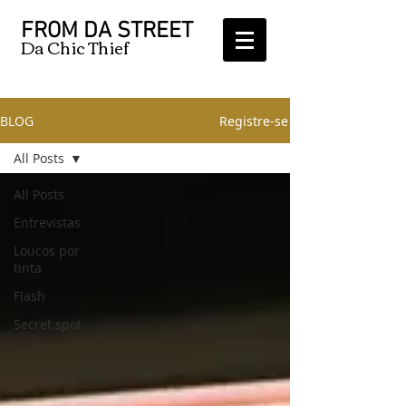
FROM DA STREET
Da Chic Thief
BLOG
Registre-se
All Posts
All Posts
Entrevistas
Loucos por
tinta
Flash
Secret spot