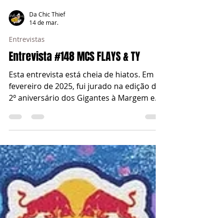
Da Chic Thief
14 de mar.
Entrevistas
Entrevista #148 MCS FLAYS & TY
Esta entrevista está cheia de hiatos. Em
fevereiro de 2025, fui jurado na edição do
2º aniversário dos Gigantes à Margem e
ofereci, como um dos prémios, uma
entrevista à dupla vencedora (que foi o
FLAYS e o TICOSO). O tempo foi passando
e, como eu moro na Margem, o FLAYS na
linha da Azambuja e o TICOSO na linha de
Sintra, foi difícil reunirmos os três. Em
março de 2025, na minha primeira
passagem pela Batalha da Tribo,