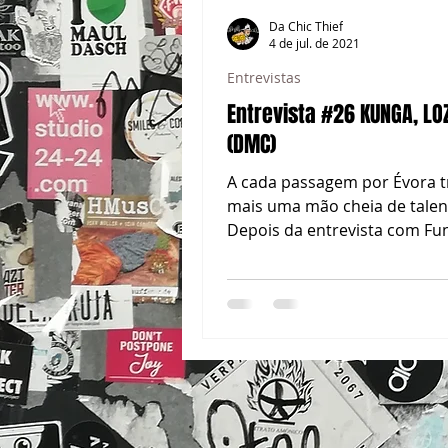
Da Chic Thief
4 de jul. de 2021
Entrevistas
Entrevista #26 KUNGA, LO
(DMC)
A cada passagem por Évora 
mais uma mão cheia de talen
Depois da entrevista com Fu
e Jaym, estive na cidade para
conhecer