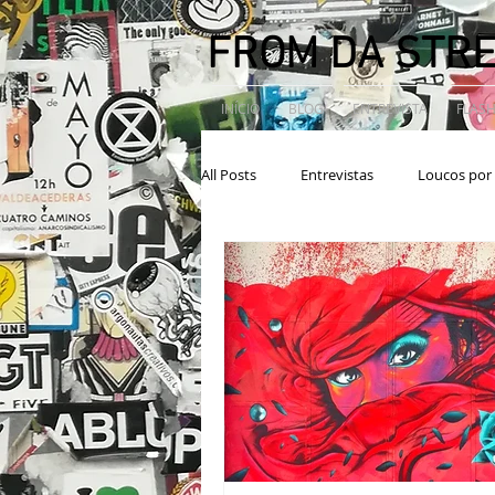
FROM DA STR
INÍCIO
BLOG
ENTREVISTA
FLASH
All Posts
Entrevistas
Loucos por 