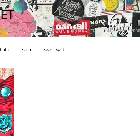
EET
 INTERVIEW
LOUCOS POR TINTA
SECRET SPOT
CONTACTO
PRO
tinta
Flash
Secret spot