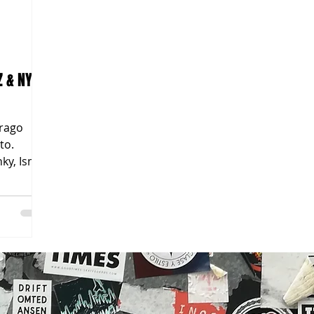
Z & NYFE
trago
to.
nky, Ismo