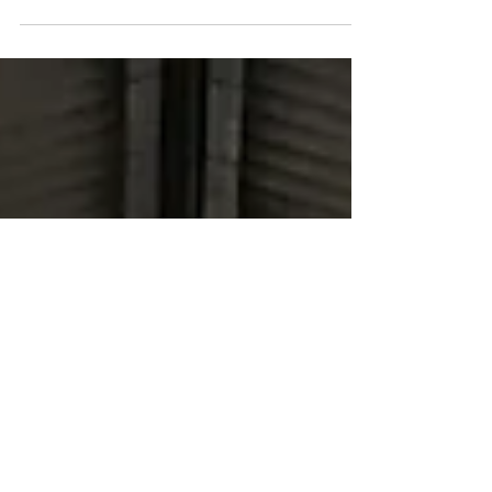
faz parte dos 1675 e PBC. Depois de ter
fotografado uma peça sua na "Toxic
Swamp Jam" de Magus, c