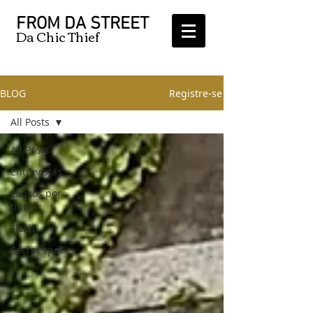
FROM DA STREET
Da Chic Thief
BLOG
Registre-se
All Posts
All Posts
Entrevistas
Loucos por
tinta
Flash
Secret spot